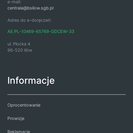
e-mail:
centrala@bsilow.sgb.pl
Adres do e-doręczeń:
AE:PL-10469-65769-GDCEW-33
ul. Płocka 4
96-520 Iłów
Informacje
Oprocentowanie
Prowizje
Reklamacje