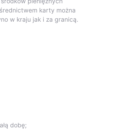
o środków pieniężnych
ośrednictwem karty można
o w kraju jak i za granicą.
ałą dobę;