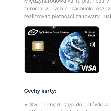
Międzynarodowa karta płatnicza Vi
zgromadzonych na rachunku oszcz
realizować płatności za towary i u
Cechy karty:
Swobodny dostęp do gotówki w b