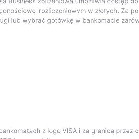
sa Business zbliżeniowa umożliwia dostęp d
ędnościowo-rozliczeniowym w złotych. Za p
sługi lub wybrać gotówkę w bankomacie zarówn
ankomatach z logo VISA i za granicą przez c