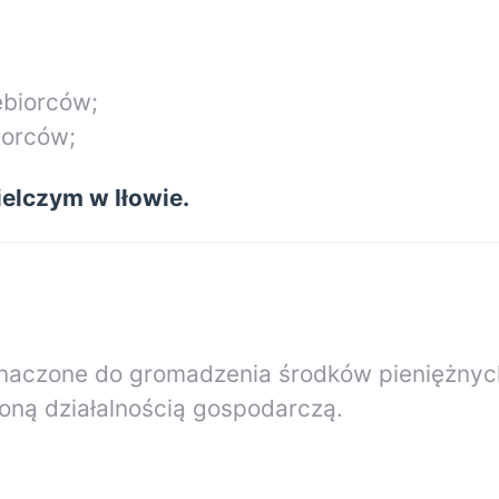
ębiorców;
iorców;
elczym w Iłowie.
znaczone do gromadzenia środków pieniężnyc
ną działalnością gospodarczą.