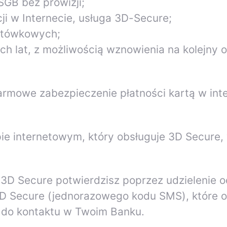
GB bez prowizji;
i w Internecie, usługa 3D-Secure;
gotówkowych;
h lat, z możliwością wznowienia na kolejny o
rmowe zabezpieczenie płatności kartą w int
klepie internetowym, który obsługuje 3D Sec
 3D Secure potwierdzisz poprzez udzielenie 
3D Secure (jednorazowego kodu SMS), które 
do kontaktu w Twoim Banku.