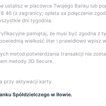
e ustalisz w placówce Twojego Banku lub popr
46 (z zagranicy; opłata za połączenie zgodna
szystkie dni tygodnia.
yfikacyjne pamiętaj, że musi być zgodna z t
powiednią wielkość liter i prawidłowo wpisz w
nych metod potwierdzania transakcji nie zosta
yciem metody 3D Secure.
a przy aktywacji karty.
anku Spółdzielczego w Iłowie.