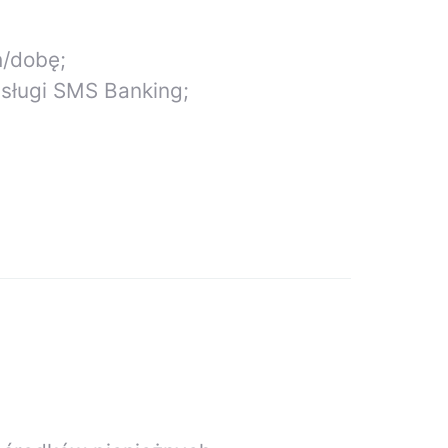
h/dobę;
usługi SMS Banking;