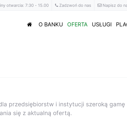
ny otwarcia: 7:30 - 15.00
Zadzwoń do nas
Napisz do n
O BANKU
OFERTA
USŁUGI
PLA
 dla przedsiębiorstw i instytucji szeroką gam
ia się z aktualną ofertą.