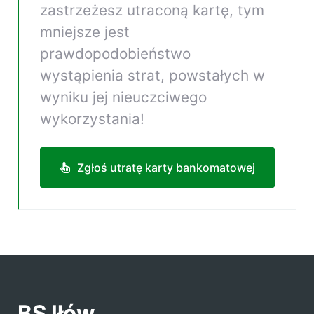
zastrzeżesz utraconą kartę, tym
mniejsze jest
prawdopodobieństwo
wystąpienia strat, powstałych w
wyniku jej nieuczciwego
wykorzystania!
Zgłoś utratę karty bankomatowej
BS Iłów