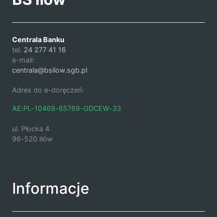
Centrala Banku
tel.
24 277 41 16
e-mail:
centrala@bsilow.sgb.pl
Adres do e-doręczeń:
AE:PL-10469-65769-GDCEW-33
ul. Płocka 4
96-520 Iłów
Informacje